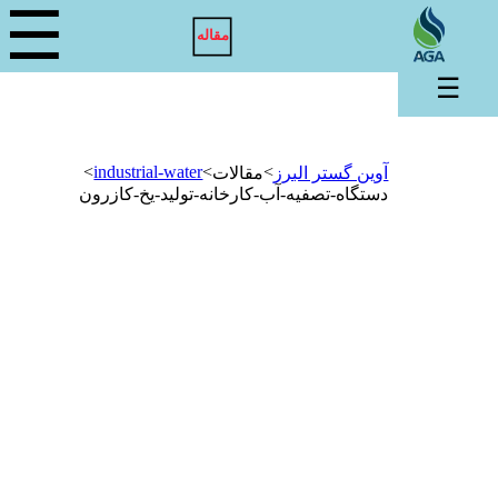
☰
مقاله
☰
>
industrial-water
>
>
آوین گستر البرز
مقالات
دستگاه-تصفیه-آب-کارخانه-تولید-یخ-کازرون