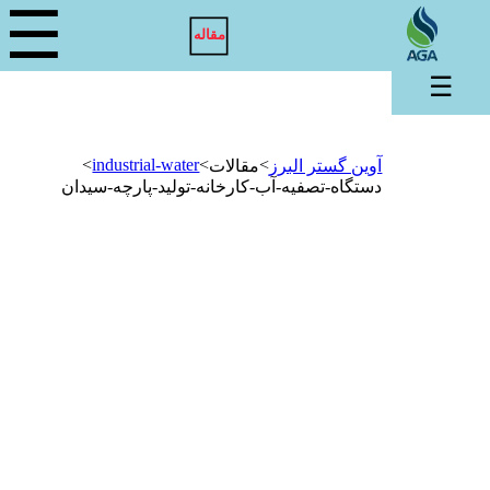
☰
مقاله
☰
>
industrial-water
>
>
آوین گستر البرز
مقالات
دستگاه-تصفیه-آب-کارخانه-تولید-پارچه-سیدان