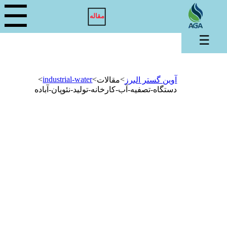
☰
مقاله
☰
>
industrial-water
>
>
آوین گستر البرز
مقالات
دستگاه-تصفیه-آب-کارخانه-تولید-نئوپان-آباده