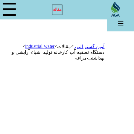
☰
مقاله
☰
>
industrial-water
>
>
آوین گستر البرز
مقالات
دستگاه-تصفیه-آب-کارخانه-تولید-اشیاء-آرایشی-و-
بهداشتی-مراغه