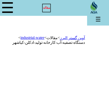
☰
مقاله
☰
>
industrial-water
>
>
آوین گستر البرز
مقالات
دستگاه-تصفیه-آب-کارخانه-تولید-ادکلن-کیاشهر