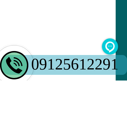
09125612291
کمپانی آوین گستر البرز با افزایش تقاضا
جهت