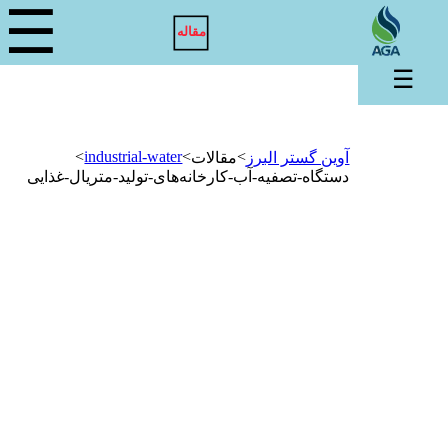
☰
مقاله
☰
>
industrial-water
>
>
آوین گستر البرز
مقالات
دستگاه-تصفیه-آب-کارخانه‌های-تولید-متریال-غذایی