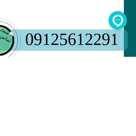
09125612291
ارسال
ارسال نظر
نام: