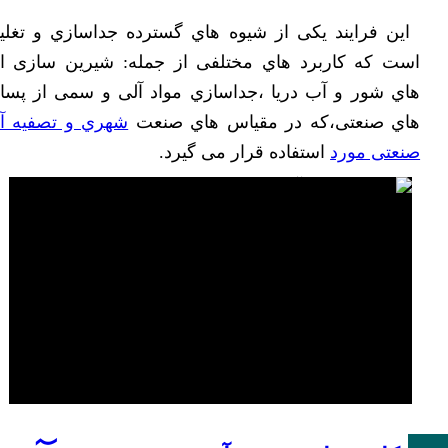
اﯾﻦ ﻓﺮاﯾﻨﺪ ﯾﮑﯽ از ﺷﯿﻮه ﻫﺎي ﮔﺴﺘﺮده ﺟﺪاﺳﺎزي و ﺗﻐﻠﯿﻆ
اﺳﺖ ﮐﻪ ﮐﺎرﺑﺮد ﻫﺎي ﻣﺨﺘﻠﻔﯽ از ﺟﻤﻠﻪ: ﺷﯿﺮﯾﻦ ﺳﺎزی اب
ﻫﺎي ﺷﻮر و آب درﯾﺎ ،ﺟﺪاﺳﺎزي ﻣﻮاد آﻟﯽ و ﺳﻤﯽ از ﭘﺴﺎب
ﻫﺎي ﺻﻨﻌﺘﯽ،ﮐﻪ در ﻣﻘﯿﺎس ﻫﺎي ﺻﻨﻌﺖ
ﺷﻬﺮي و تصفیه آب
ﺻﻨﻌﺘﯽ ﻣﻮرد
اﺳﺘﻔﺎده ﻗﺮار ﻣﯽ ﮔﯿﺮد.
آب شیرین کن صنعتی دامداری