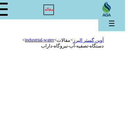
☰
مقاله
☰
>
industrial-water
>
>
آوین گستر البرز
مقالات
دستگاه-تصفیه-آب-نیروگاه-داراب