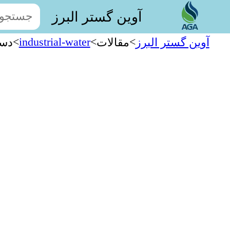
آوین گستر البرز
>
industrial-water
>
>
آوین گستر البرز
مقالات
دست