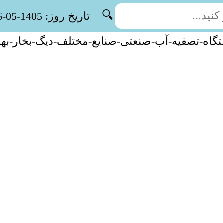
🔍
تاریخ روز: 1405-05-16
گاه-تصفیه-آب-صنعتی-صنایع-مختلف-دیگ-بخار-به