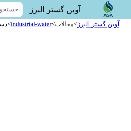
آوین گستر البرز
>
industrial-water
>
>
آوین گستر البرز
مقالات
دست