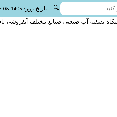
🔍
تاریخ روز: 1405-05-16
گاه-تصفیه-آب-صنعتی-صنایع-مختلف-آبفروشی-با