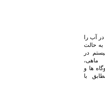
در آب را
به حالت
یستم در
 ماهی،
اه ها و
ابق با