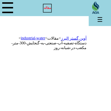
☰
مقاله
☰
>
industrial-water
>
>
آوین گستر البرز
مقالات
دستگاه-تصفیه-آب-صنعتی-به-گنجایش-300-متر-
مکعب-در-شبانه-روز