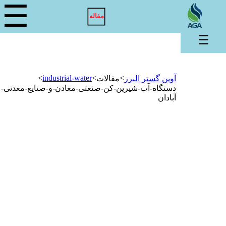
☰
مقاله
☰
>
industrial-water
>
>
آوین گستر البرز
مقالات
دستگاه-آب-شیرین-کن-صنعتی-معادن-و-صنایع-معدنی-
آبادان