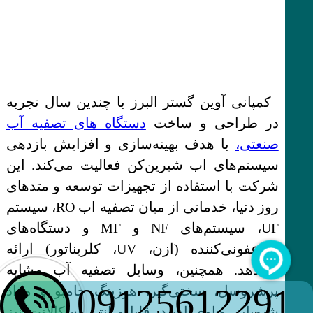
کمپانی آوین گستر البرز با چندین سال تجربه
در طراحی و ساخت
دستگاه های تصفیه آب
صنعتی،
با هدف بهینه‌سازی و افزایش بازدهی
سیستم‌های اب شیرین‌کن فعالیت می‌کند. این
شرکت با استفاده از تجهیزات توسعه و متدهای
روز دنیا، خدماتی از میان تصفیه اب RO، سیستم
UF، سیستم‌های NF و MF و دستگاه‌های
ضدعفونی‌کننده (ازن، UV، کلریناتور) ارائه
می‌دهد. همچنین، وسایل تصفیه آب مشابه
09125612291
پرشروسل، سختی‌گیر، هوزینگ جامبو و مواد
شیمیایی حاوی اسید، قلیا و آنتی اسکالانت نیز