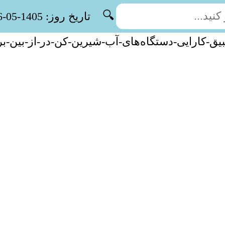
🔍
تاریخ روز: 1405-05-16
یق-کارایی-دستگاه‌های-آب-شیرین-کن-در-از-بین-برد