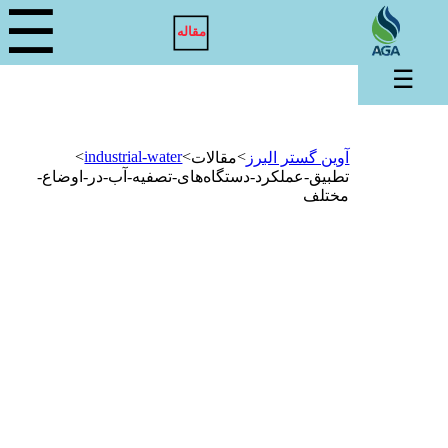
☰
مقاله
☰
>
industrial-water
>
>
آوین گستر البرز
مقالات
تطبیق-عملکرد-دستگاه‌های-تصفیه-آب-در-اوضاع-
مختلف