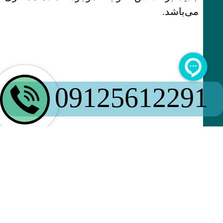
می‌باشد.
09125612291