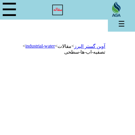
☰
مقاله
☰
>
industrial-water
>
>
آوین گستر البرز
مقالات
تصفیه-اب-ها-سطحی