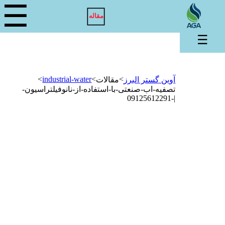
☰
مقاله
☰
>
industrial-water
>
>
آوین گستر البرز
مقالات
تصفیه-اب-صنعتی-با-استفاده-از-نانوفیلتراسیون-
|-09125612291