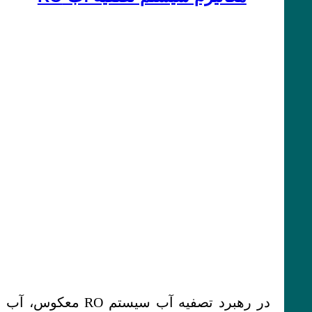
در رهبرد تصفیه آب سیستم RO معکوس، آب