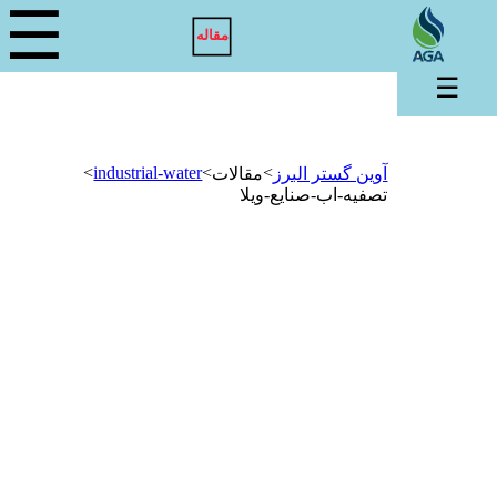
☰
مقاله
☰
>
industrial-water
>
>
آوین گستر البرز
مقالات
تصفیه-اب-صنایع-ویلا