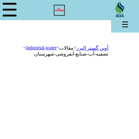
☰
مقاله
☰
>
industrial-water
>
>
آوین گستر البرز
مقالات
تصفیه-آب-صنایع-آبفروشی-شهرستان