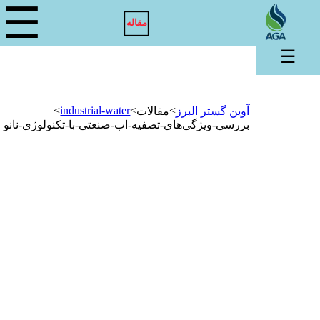
☰
مقاله
☰
>
industrial-water
>
>
آوین گستر البرز
مقالات
بررسی-ویژگی‌های-تصفیه-اب-صنعتی-با-تکنولوژی-نانو