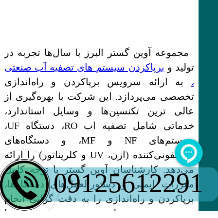
مجموعه آوین گستر البرز با سال‌ها تجربه در
تولید و
برپاکردن سیستم های تصفیه آب صنعتی
،
به ارائه سرویس برپاکردن و راه‌اندازی
تخصصی می‌پردازد. این شرکت با بهره‌گیری از
عالی ترین تکنسین‌ها و وسایل استاندارد،
خدماتی شامل تصفیه اب RO، دستگاه UF،
سیستم‌های NF و MF، و دستگاه‌های
ضدعفونی‌کننده (ازن، UV و کلریناتور) را ارائه
می‌دهد. کارشناسان آوین گستر با توجه کامل
09125612291
مقررات ایمنی و دستورالعمل‌های دستگاه‌ها،
برپاکردن و راه‌اندازی را به دقت گرایی انجام
می‌دهند. به منظور سرویس بیشتر، با