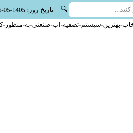
🔍
تاریخ روز: 1405-05-16
خاب-بهترین-سیستم-تصفیه-اب-صنعتی-به-منظور-ک