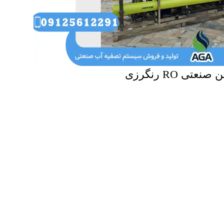
تی RO رنگرزی