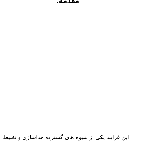
مقدمه:
اﯾﻦ ﻓﺮاﯾﻨﺪ ﯾﮑﯽ از ﺷﯿﻮه ﻫﺎي ﮔﺴﺘﺮده ﺟﺪاﺳﺎزي و ﺗﻐﻠﯿﻆ