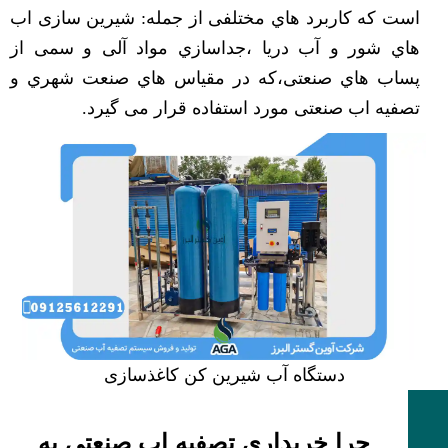
اﺳﺖ ﮐﻪ ﮐﺎرﺑﺮد ﻫﺎي ﻣﺨﺘﻠﻔﯽ از ﺟﻤﻠﻪ: ﺷﯿﺮﯾﻦ ﺳﺎزی اب
ﻫﺎي ﺷﻮر و آب درﯾﺎ ،ﺟﺪاﺳﺎزي ﻣﻮاد آﻟﯽ و ﺳﻤﯽ از
ﭘﺴﺎب ﻫﺎي ﺻﻨﻌﺘﯽ،ﮐﻪ در ﻣﻘﯿﺎس ﻫﺎي ﺻﻨﻌﺖ ﺷﻬﺮي و
تصفیه اب ﺻﻨﻌﺘﯽ ﻣﻮرد اﺳﺘﻔﺎده ﻗﺮار ﻣﯽ ﮔﯿﺮد.
دستگاه آب شیرین کن کاغذسازی
چرا خریداری تصفیه اب صنعتی به