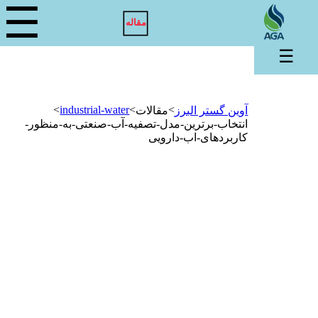
☰
مقاله
☰
>
industrial-water
>
>
آوین گستر البرز
مقالات
انتخاب-برترین-مدل-تصفیه-آب-صنعتی-به-منظور-
کاربردهای-اب-دارویی