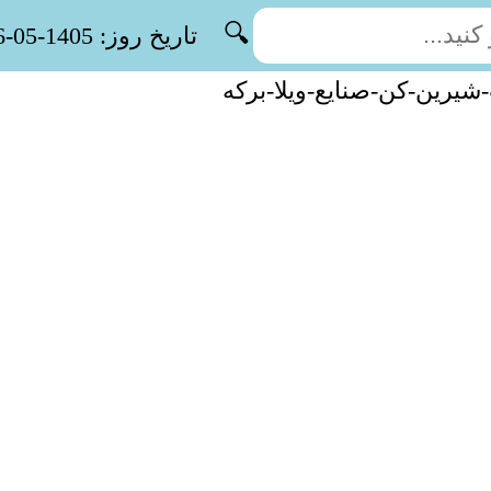
🔍
تاریخ روز: 1405-05-16
شیرین-کن-صنایع-ویلا-برکه