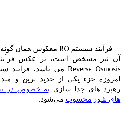
فرآیند سیستم RO معكوس همان گو
آن نیز مشخص است، بر عکس فرآیند
امروزه جزء یكی از جدید ترین و متدا
رهبرد های جدا سازی
به خصوص در تص
های شور محسوب
می‌شود.