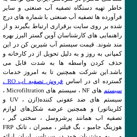
خاطر تهیه دستگاه تصفیه آب صنعتی و سایر
فرآورده ها تصفیه آب صنعتی با شماره های درج
شده بر روی سایت برقراری ارتباط بگیرند و از
راهنمایی های کارشناسان آوین گستر البرز بهره
مند شوند. قیمت سیستم آب شیرین کن در این
کمپانی به روز و به دلیل تحویل از در کارخانه و
حذف کردن واسطه ها به شدت قابل می
باشد.این شرکت همچنین تا به امروز خدمات
گسترده ای در اساس
فروش تصفیه اب RO ،
سیستم
های NF ، سیستم های Microfiltration ،
سیستم های ضد عفونی کننده(ازن ، UV و
کلریناتور) و همچنین عرضه شکل‌های لوازم
تصفیه اب همانند پرشروسل ، سختی گیر ،
هوزینگ جامبو ، بگ فیلتر ، ممبران ، تانک FRP
و… به مشتریان خود در سرتاسر ایران ارائه