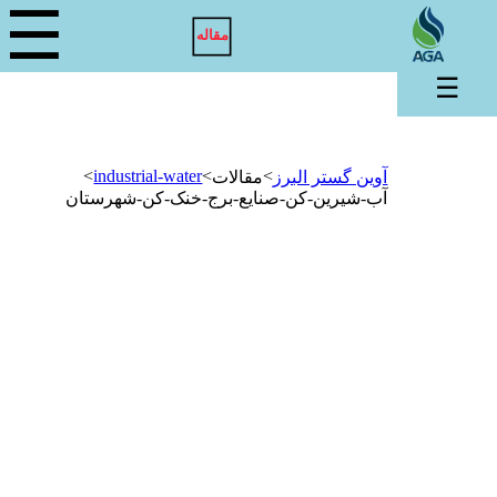
☰
مقاله
☰
>
industrial-water
>
>
آوین گستر البرز
مقالات
آب-شیرین-کن-صنایع-برج-خنک-کن-شهرستان