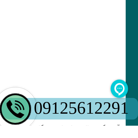
09125612291
آوین گستر البرز با تولید دستگاه‌های Reverse
Osmosis (RO) در ظرفیت‌های مختلف و با