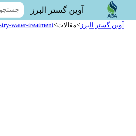
آوین گستر البرز
stry-water-treatment
>
>
آوین گستر البرز
مقالات