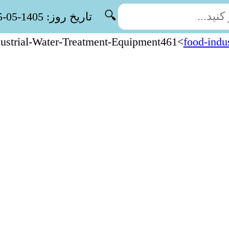
🔍
تاریخ روز: 1405-05-15
dustrial-Water-Treatment-Equipment461
>
food-indu