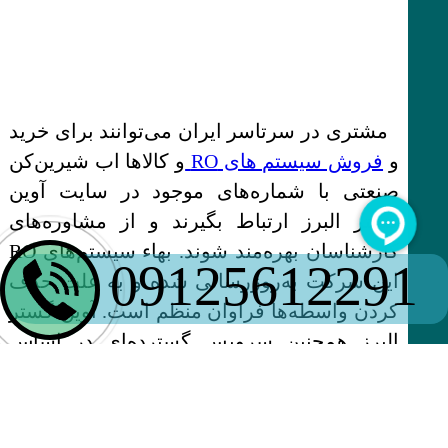
مشتری در سرتاسر ایران می‌توانند برای خرید
و
فروش سیستم های RO
و کالاها اب شیرین‌کن
صنعتی با شماره‌های موجود در سایت آوین
گستر البرز ارتباط بگیرند و از مشاوره‌های
کارشناسان بهره‌مند شوند. بهاء سیستم‌های RO
09125612291
این شرکت به‌روزرسانی شده و به علت حذف
کردن واسطه‌ها فراوان منظم است. آوین گستر
البرز همچنین سرویس گسترده‌ای در اساس
فروش سیستم‌های NF، MF، UF،
ضدعفونی‌کننده‌ها (ازن، UV، کلریناتور) و وسایل
تصفیه آب نمونه پرشروسل، سختی‌گیر، هوزینگ