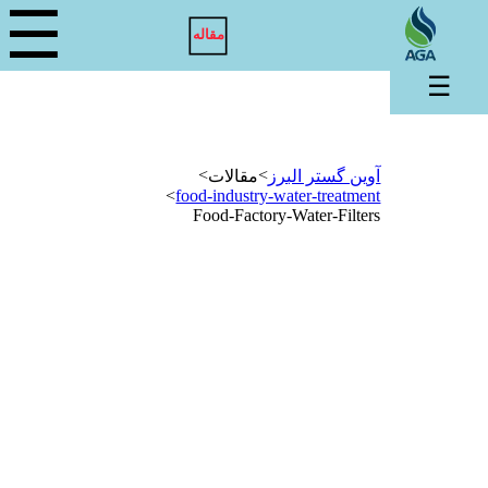
☰
مقاله
☰
>
>
آوین گستر البرز
مقالات
>
food-industry-water-treatment
Food-Factory-Water-Filters