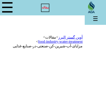
☰
مقاله
☰
>
>
آوین گستر البرز
مقالات
>
food-industry-water-treatment
مزایای-آب-شیرین-کن-صنعتی-در-صنایع-غذایی