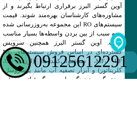
آوین گستر البرز برقراری ارتباط بگیرند و از
مشاوره‌های کارشناسان بهره‌مند شوند. قیمت
سیستم‌های RO این مجموعه به‌روزرسانی شده
و به سبب از بین بردن واسطه‌ها بسیار مناسب
است. آوین گستر البرز همچنین سرویس
گسترده‌ای در اساس فروش سیستم‌های NF،
09125612291
MF، UF، ضدعفونی‌کننده‌ها (ازن، UV،
کلریناتور) و ابزار تصفیه آب مانند پرشروسل،
سختی‌گیر، هوزینگ جامبو و بگ فیلتر معرفی
می‌دهد. علاوه بر این، لیست کاملی از مواد
شیمیایی تصفیه اب نیز در سایت موجود است.