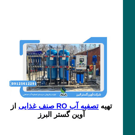
تهیه
تصفیه آب RO صنف غذایی
از
آوین گستر البرز