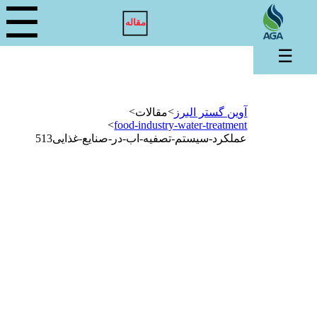
☰
مقاله
☰
>
>
آوین گستر البرز
مقالات
>
food-industry-water-treatment
عملکرد-سیستم-تصفیه-اب-در-صنایع-غذایی513