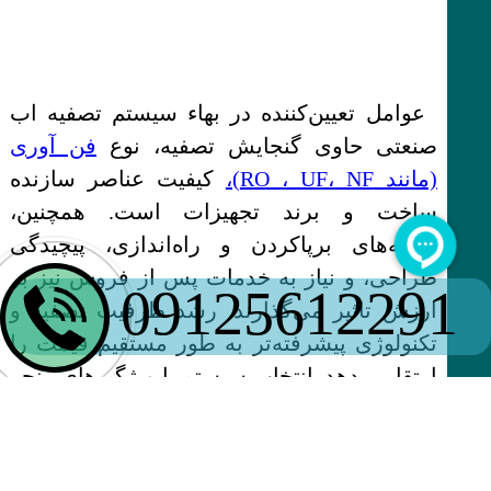
عوامل تعیین‌کننده در بهاء سیستم تصفیه اب
صنعتی حاوی گنجایش تصفیه، نوع
فن آوری
(مانند RO ، UF، NF)،
کیفیت عناصر سازنده
ساخت و برند تجهیزات است. همچنین،
هزینه‌های برپاکردن و راه‌اندازی، پیچیدگی
طراحی، و نیاز به خدمات پس از فروش نیز بر
09125612291
ارزش تاثیر می‌گذارند. رشد ظرفیت تصفیه و
تکنولوژی پیشرفته‌تر به طور مستقیم قیمت را
ارتقا می‌دهد. انتخاب سیستم با ویژگی‌های منحر
به فرد و لوازم جانبی نظیر فیلترهای توسعه و
پمپ‌های قوی می‌تواند هزینه‌ها را بیشتر کند.
بنابراین، بررسی دقیق نیازها و بودجه پیش از