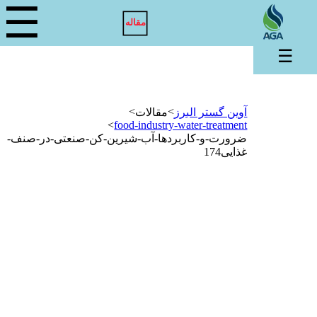
☰
مقاله
☰
>
>
آوین گستر البرز
مقالات
>
food-industry-water-treatment
ضرورت-و-کاربردها-آب-شیرین-کن-صنعتی-در-صنف-
غذایی174