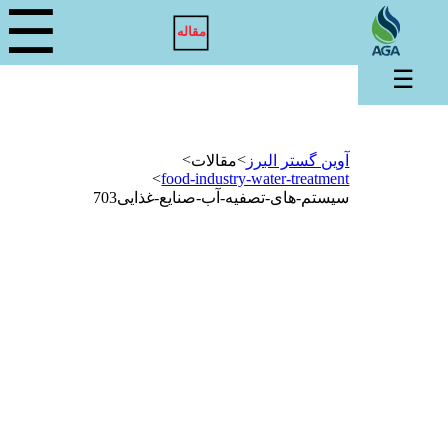
☰
مقاله
☰
>
>
آوین گستر البرز
مقالات
>
food-industry-water-treatment
سیستم-های-تصفیه-آب-صنایع-غذایی703