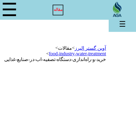
☰
مقاله
☰
>
>
آوین گستر البرز
مقالات
>
food-industry-water-treatment
خرید-و-راه‌اندازی-دستگاه-تصفیه-اب-در-صنایع-غذایی