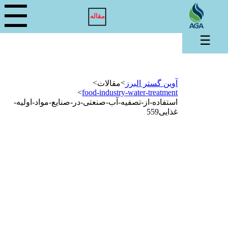
☰
مقاله
☰
>
>
آوین گستر البرز
مقالات
>
food-industry-water-treatment
استفاده-از-تصفیه-آب-صنعتی-در-صنایع-مواد-اولیه-
غذایی559