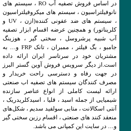
در اساس فروش تصفیه آب RO ، سیستم های
نانوفیلتراسیون ، سیستم های میکروفیلتراسیون
، سیستم های ضد عفونی کننده(ازن ، UV و
کلریناتور) و همچنین عرضه اقسام ابزار تصفیه
آب شبیه پرشروسل ، سختی گیر ، هوزینگ
جامبو ، بگ فیلتر ، ممبران ، تانک FRP و… به
مشتریان خود در سرتاسر ایران ارائه داده
است.از دیگر سرویس فروش آوین گستر البرز
در جهت رفاه و دسترسی راحت خریدار و
مصرف کنندگان سیستم های تصفیه اب صنعتی
ارائه لیست کاملی از انواع عناصر سازنده
شیمیایی از جمله اسید ، قلیا ، اسیدکلریدریک ،
آنتی اسکالانت ، متابی سولفید سدیم ، شکل‌های
منعقد کنند های صنعتی ، اقسام رزین سختی گیر
و… در سایت این کمپانی می باشد.