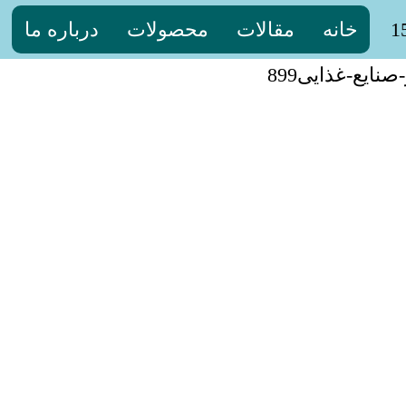
خانه
مقالات
محصولات
درباره ما
ایع-غذایی899