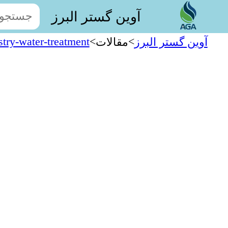
آوین گستر البرز
stry-water-treatment
>
>
آوین گستر البرز
مقالات