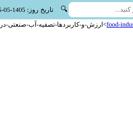
🔍
تاریخ روز: 1405-05-15
>
food-indu
ارزش-و-کاربردها-تصفیه-آب-صنعتی-در-صن