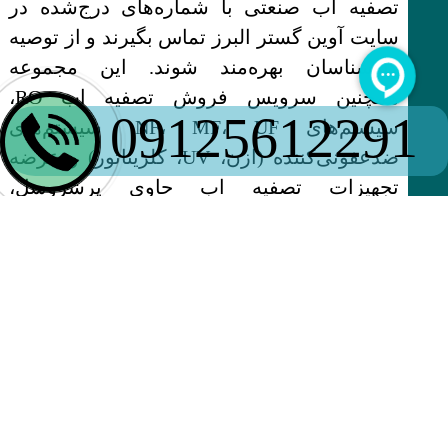
تصفیه آب صنعتی با شماره‌های درج‌شده در
سایت آوین گستر البرز تماس بگیرند و از توصیه
کارشناسان بهره‌مند شوند. این مجموعه
همچنین سرویس فروش تصفیه‌ اب RO،
09125612291
سیستم‌های NF، MF، UF، سیستم‌های
ضدعفونی‌کننده (ازن، UV، کلریناتور) و عرضه
تجهیزات تصفیه اب حاوی پرشروسل،
سختی‌گیر، هوزینگ جامبو، بگ فیلتر، ممبران و
تانک FRP را به متقاضی در تمام نقاط کشور
ارائه می‌دهد.