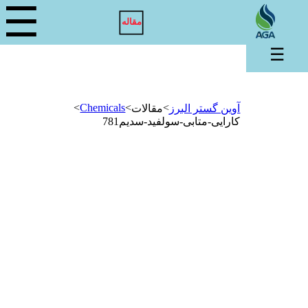
☰
مقاله
☰
>
Chemicals
>
>
آوین گستر البرز
مقالات
کارایی-متابی-سولفید-سدیم781