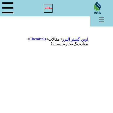
☰
مقاله
☰
>
Chemicals
>
>
آوین گستر البرز
مقالات
مواد-دیگ-بخار-چیست؟