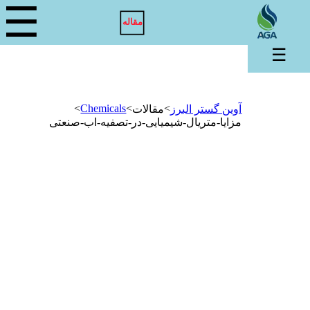
☰
مقاله
☰
>
Chemicals
>
>
آوین گستر البرز
مقالات
مزایا-متریال-شیمیایی-در-تصفیه-اب-صنعتی