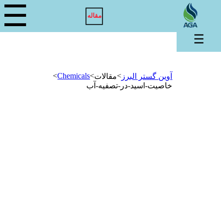
☰
مقاله
☰
>
Chemicals
>
>
آوین گستر البرز
مقالات
خاصیت-اسید-در-تصفیه-آب