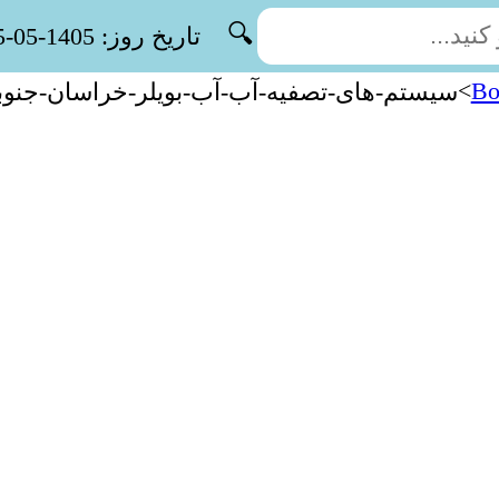
🔍
تاریخ روز: 1405-05-15
>
Bo
سیستم-های-تصفیه-آب-آب-بویلر-خراسان-جنوب