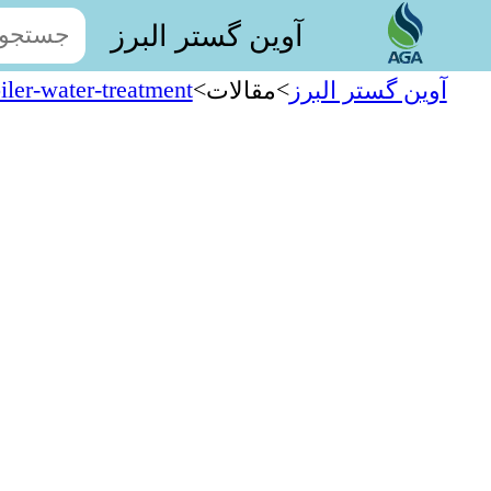
آوین گستر البرز
iler-water-treatment
>
>
آوین گستر البرز
مقالات