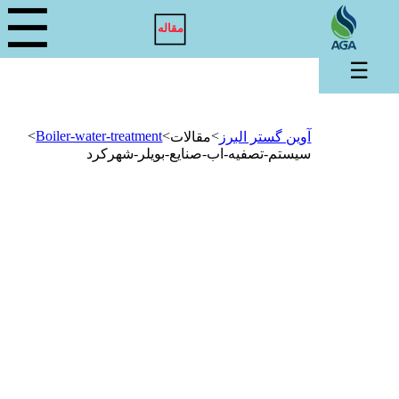
☰
مقاله
☰
>
Boiler-water-treatment
>
>
آوین گستر البرز
مقالات
سیستم-تصفیه-اب-صنایع-بویلر-شهرکرد