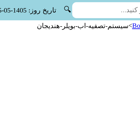
🔍
تاریخ روز: 1405-05-15
>
Bo
سیستم-تصفیه-اب-بویلر-هندیجان