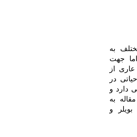
ختلف به
اما جهت
 عاری از
یاتی در
 دارد و
قاله به
ویلر و