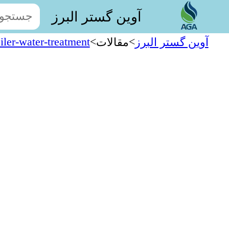
آوین گستر البرز
iler-water-treatment
>
>
آوین گستر البرز
مقالات