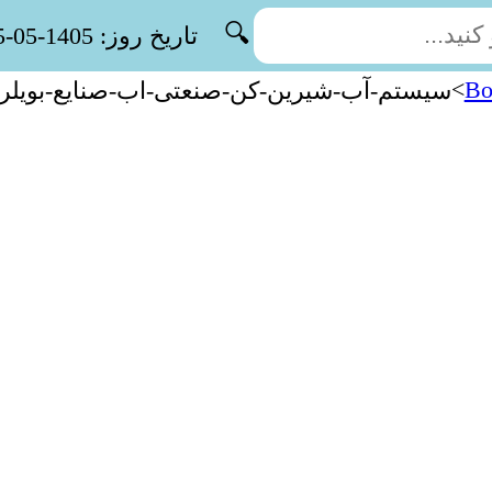
🔍
تاریخ روز: 1405-05-15
>
Bo
سیستم-آب-شیرین-کن-صنعتی-اب-صنایع-بویلر-د