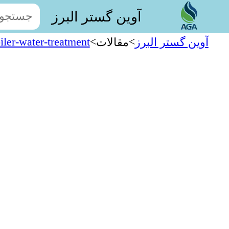
آوین گستر البرز
iler-water-treatment
>
>
آوین گستر البرز
مقالات