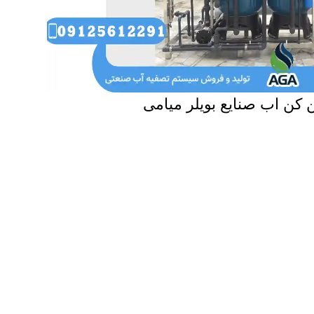
کن اب صنایع بویلر میامی