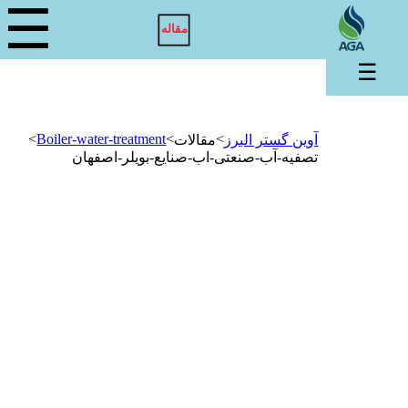
☰
مقاله
☰
>
Boiler-water-treatment
>
>
آوین گستر البرز
مقالات
تصفیه-آب-صنعتی-اب-صنایع-بویلر-اصفهان