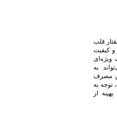
فتار قلب
و کیفیت
ویژه‌ای
واند به
ش مصرف
 توجه به
هینه از