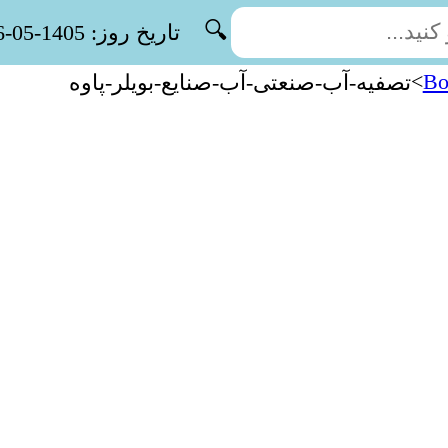
🔍
تاریخ روز: 1405-05-16
>
Bo
تصفیه-آب-صنعتی-آب-صنایع-بویلر-پاوه