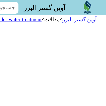
آوین گستر البرز
iler-water-treatment
>
>
آوین گستر البرز
مقالات