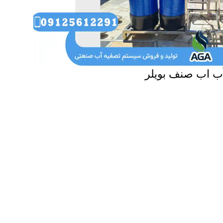
ب اب صنف بویلر