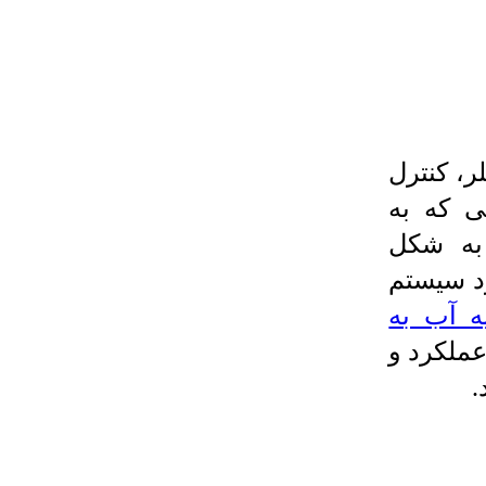
ر، کنترل
ی که به
 به شکل
د سیستم
یه آب به
عملکرد و
.