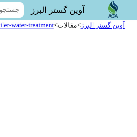
آوین گستر البرز
iler-water-treatment
>
>
آوین گستر البرز
مقالات