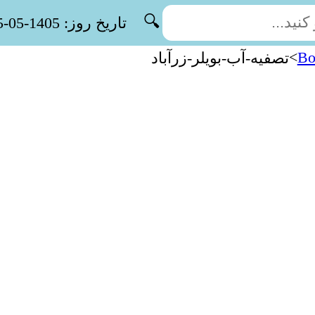
🔍
تاریخ روز: 1405-05-15
>
Bo
تصفیه-آب-بویلر-زرآباد